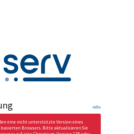
ung
Hilfe
den eine nicht unterstützte Version eines
asierten Browsers. Bitte aktualisieren Sie
rowser auf eine Chromium-Version 138 oder